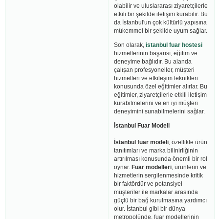
olabilir ve uluslararası ziyaretçilerle
etkili bir şekilde iletişim kurabilir. Bu
da İstanbul'un çok kültürlü yapısına
mükemmel bir şekilde uyum sağlar.
Son olarak,
istanbul fuar hostesi
hizmetlerinin başarısı, eğitim ve
deneyime bağlıdır. Bu alanda
çalışan profesyoneller, müşteri
hizmetleri ve etkileşim teknikleri
konusunda özel eğitimler alırlar. Bu
eğitimler, ziyaretçilerle etkili iletişim
kurabilmelerini ve en iyi müşteri
deneyimini sunabilmelerini sağlar.
İstanbul Fuar Modeli
İstanbul fuar modeli
, özellikle ürün
tanıtımları ve marka bilinirliğinin
artırılması konusunda önemli bir rol
oynar.
Fuar modelleri
, ürünlerin ve
hizmetlerin sergilenmesinde kritik
bir faktördür ve potansiyel
müşteriler ile markalar arasında
güçlü bir bağ kurulmasına yardımcı
olur. İstanbul gibi bir dünya
metropolünde, fuar modellerinin