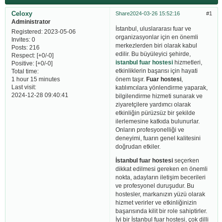
Celoxy
Share
2024-03-26 15:52:16
1
Administrator
İstanbul, uluslararası fuar ve
Registered
: 2023-05-06
organizasyonlar için en önemli
Invites:
0
merkezlerden biri olarak kabul
Posts:
216
edilir. Bu büyüleyici şehirde,
Respect:
[+0/-0]
istanbul fuar hostesi
hizmetleri,
Positive:
[+0/-0]
etkinliklerin başarısı için hayati
Total time:
önem taşır.
Fuar hostesi
,
1 hour 15 minutes
Last visit:
katılımcılara yönlendirme yaparak,
2024-12-28 09:40:41
bilgilendirme hizmeti sunarak ve
ziyaretçilere yardımcı olarak
etkinliğin pürüzsüz bir şekilde
ilerlemesine katkıda bulunurlar.
Onların profesyonelliği ve
deneyimi, fuarın genel kalitesini
doğrudan etkiler.
İstanbul fuar hostesi
seçerken
dikkat edilmesi gereken en önemli
nokta, adayların iletişim becerileri
ve profesyonel duruşudur. Bu
hostesler, markanızın yüzü olarak
hizmet verirler ve etkinliğinizin
başarısında kilit bir role sahiptirler.
İyi bir İstanbul fuar hostesi, çok dilli