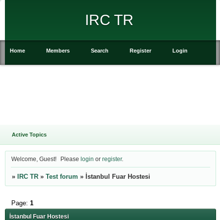
IRC TR
Home
Members
Search
Register
Login
Active Topics
Welcome, Guest!
Please
login
or
register
.
»
IRC TR
»
Test forum
»
İstanbul Fuar Hostesi
Page:
1
İstanbul Fuar Hostesi