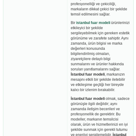
profesyonelliği ve çekiciliği,
markaların dikkat çekici bir şekilde
temsil edilmesini sağlar.
Bir
istanbul fuar modeli
ürünlerinizi
etkileyici bir şekilde
sergileyebilmek için gereken estetik
görünüme ve zarafete sahiptir. Aynı
zamanda, ürün bilgisi ve marka
değerleri konusunda
bilgilendirilmiş olmaları,
ziyaretçilere detaylı bilgi
sunmalarını ve ürünler hakkında
soruları yanıtlamalarını sağlar.
İstanbul fuar modeli
, markanızın
mesajını etkili bir şekilde iletebilir
ve etkileşime geçtiği her bireyde
kalıcı bir izlenim bırakabilir.
İstanbul fuar modeli
olmak, sadece
görünüşle ilgili değildir; aynı
zamanda iletişim becerileri ve
profesyonellik de gerektirir. Bu
modeller, markanın temsilcisi
olarak, ürün ve hizmetlerinizi en iyi
şekilde sunmak için gerekli tutumu
ve enerjiyi sergilemelidir.
İstanbul