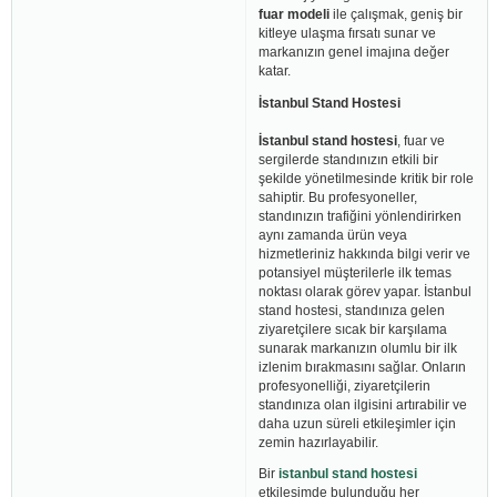
fuar modeli
ile çalışmak, geniş bir
kitleye ulaşma fırsatı sunar ve
markanızın genel imajına değer
katar.
İstanbul Stand Hostesi
İstanbul stand hostesi
, fuar ve
sergilerde standınızın etkili bir
şekilde yönetilmesinde kritik bir role
sahiptir. Bu profesyoneller,
standınızın trafiğini yönlendirirken
aynı zamanda ürün veya
hizmetleriniz hakkında bilgi verir ve
potansiyel müşterilerle ilk temas
noktası olarak görev yapar. İstanbul
stand hostesi, standınıza gelen
ziyaretçilere sıcak bir karşılama
sunarak markanızın olumlu bir ilk
izlenim bırakmasını sağlar. Onların
profesyonelliği, ziyaretçilerin
standınıza olan ilgisini artırabilir ve
daha uzun süreli etkileşimler için
zemin hazırlayabilir.
Bir
istanbul stand hostesi
etkileşimde bulunduğu her