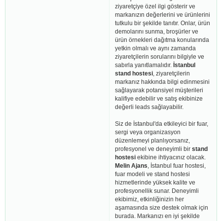
ziyaretçiye özel ilgi gösterir ve
markanızın değerlerini ve ürünlerini
tutkulu bir şekilde tanıtır. Onlar, ürün
demolarını sunma, broşürler ve
ürün örnekleri dağıtma konularında
yetkin olmalı ve aynı zamanda
ziyaretçilerin sorularını bilgiyle ve
sabırla yanıtlamalıdır.
İstanbul
stand hostesi
, ziyaretçilerin
markanız hakkında bilgi edinmesini
sağlayarak potansiyel müşterileri
kalifiye edebilir ve satış ekibinize
değerli leads sağlayabilir.
Siz de İstanbul'da etkileyici bir fuar,
sergi veya organizasyon
düzenlemeyi planlıyorsanız,
profesyonel ve deneyimli bir
stand
hostesi
ekibine ihtiyacınız olacak.
Melin Ajans
, İstanbul fuar hostesi,
fuar modeli ve stand hostesi
hizmetlerinde yüksek kalite ve
profesyonellik sunar. Deneyimli
ekibimiz, etkinliğinizin her
aşamasında size destek olmak için
burada. Markanızı en iyi şekilde