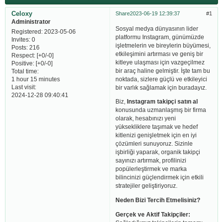
Celoxy
Share
2023-06-19 12:39:37
1
Administrator
Sosyal medya dünyasının lider
Registered
: 2023-05-06
platformu Instagram, günümüzde
Invites:
0
işletmelerin ve bireylerin büyümesi,
Posts:
216
etkileşimini artırması ve geniş bir
Respect:
[+0/-0]
kitleye ulaşması için vazgeçilmez
Positive:
[+0/-0]
bir araç haline gelmiştir. İşte tam bu
Total time:
noktada, sizlere güçlü ve etkileyici
1 hour 15 minutes
Last visit:
bir varlık sağlamak için buradayız.
2024-12-28 09:40:41
Biz,
Instagram takipçi satın al
konusunda uzmanlaşmış bir firma
olarak, hesabınızı yeni
yüksekliklere taşımak ve hedef
kitlenizi genişletmek için en iyi
çözümleri sunuyoruz. Sizinle
işbirliği yaparak, organik takipçi
sayınızı artırmak, profilinizi
popülerleştirmek ve marka
bilincinizi güçlendirmek için etkili
stratejiler geliştiriyoruz.
Neden Bizi Tercih Etmelisiniz?
Gerçek ve Aktif Takipçiler: