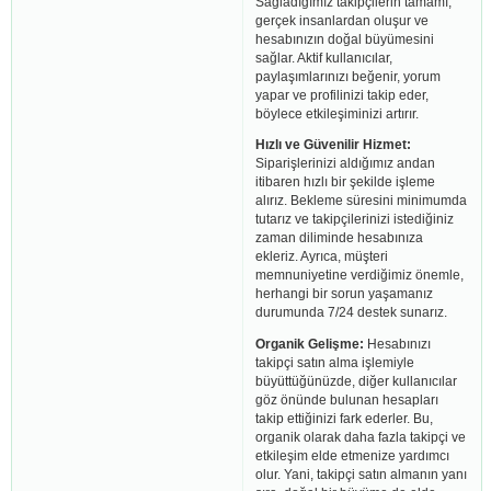
Sağladığımız takipçilerin tamamı,
gerçek insanlardan oluşur ve
hesabınızın doğal büyümesini
sağlar. Aktif kullanıcılar,
paylaşımlarınızı beğenir, yorum
yapar ve profilinizi takip eder,
böylece etkileşiminizi artırır.
Hızlı ve Güvenilir Hizmet:
Siparişlerinizi aldığımız andan
itibaren hızlı bir şekilde işleme
alırız. Bekleme süresini minimumda
tutarız ve takipçilerinizi istediğiniz
zaman diliminde hesabınıza
ekleriz. Ayrıca, müşteri
memnuniyetine verdiğimiz önemle,
herhangi bir sorun yaşamanız
durumunda 7/24 destek sunarız.
Organik Gelişme:
Hesabınızı
takipçi satın alma işlemiyle
büyüttüğünüzde, diğer kullanıcılar
göz önünde bulunan hesapları
takip ettiğinizi fark ederler. Bu,
organik olarak daha fazla takipçi ve
etkileşim elde etmenize yardımcı
olur. Yani, takipçi satın almanın yanı