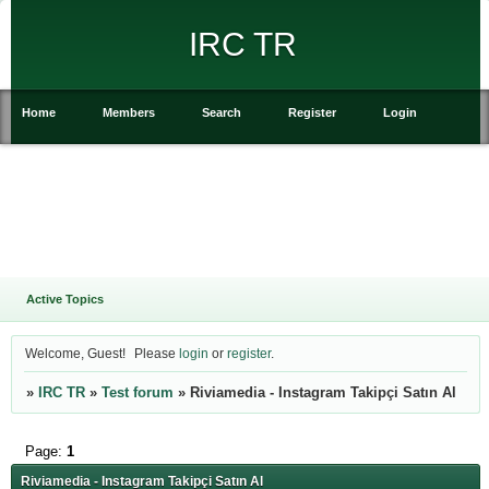
IRC TR
Home
Members
Search
Register
Login
Active Topics
Welcome, Guest!
Please
login
or
register
.
»
IRC TR
»
Test forum
»
Riviamedia - Instagram Takipçi Satın Al
Page:
1
Riviamedia - Instagram Takipçi Satın Al