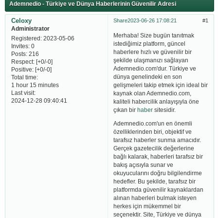
Ademnedio - Türkiye ve Dünya Haberlerinin Güvenilir Adresi
Celoxy
Share
2023-06-26 17:08:21
1
Administrator
Merhaba! Size bugün tanıtmak
Registered
: 2023-05-06
istediğimiz platform, güncel
Invites:
0
haberlere hızlı ve güvenilir bir
Posts:
216
şekilde ulaşmanızı sağlayan
Respect:
[+0/-0]
Ademnedio.com'dur. Türkiye ve
Positive:
[+0/-0]
dünya genelindeki en son
Total time:
gelişmeleri takip etmek için ideal bir
1 hour 15 minutes
Last visit:
kaynak olan Ademnedio.com,
2024-12-28 09:40:41
kaliteli habercilik anlayışıyla öne
çıkan bir
haber
sitesidir.
Ademnedio.com'un en önemli
özelliklerinden biri, objektif ve
tarafsız haberler sunma amacıdır.
Gerçek gazetecilik değerlerine
bağlı kalarak, haberleri tarafsız bir
bakış açısıyla sunar ve
okuyucularını doğru bilgilendirme
hedefler. Bu şekilde, tarafsız bir
platformda güvenilir kaynaklardan
alınan haberleri bulmak isteyen
herkes için mükemmel bir
seçenektir. Site, Türkiye ve dünya