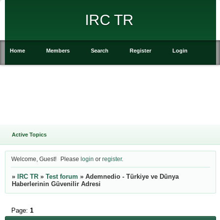
IRC TR
Home
Members
Search
Register
Login
Active Topics
Welcome, Guest!
Please
login
or
register
.
»
IRC TR
»
Test forum
»
Ademnedio - Türkiye ve Dünya
Haberlerinin Güvenilir Adresi
Page:
1