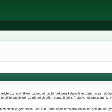
eriyle özel etkinliklerinize unutulmaz bir dokunuş katıyor. İster düğün, nişan, doğu
zmeti ile davetlilerinize görsel bir şölen sunabilirsiniz. Profesyonel dansçılarımız, y
hizmetimizle, geleneksel Türk kültürünün eşsiz danslarını en kaliteli şekilde sunuyo