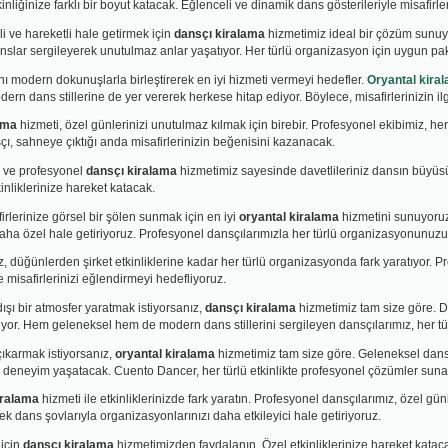
nliğinize farklı bir boyut katacak. Eğlenceli ve dinamik dans gösterileriyle misafirl
li ve hareketli hale getirmek için
dansçı kiralama
hizmetimiz ideal bir çözüm sunuyo
slar sergileyerek unutulmaz anlar yaşatıyor. Her türlü organizasyon için uygun pak
ı modern dokunuşlarla birleştirerek en iyi hizmeti vermeyi hedefler.
Oryantal kira
n dans stillerine de yer vererek herkese hitap ediyor. Böylece, misafirlerinizin ilg
ama
hizmeti, özel günlerinizi unutulmaz kılmak için birebir. Profesyonel ekibimiz, her t
ı, sahneye çıktığı anda misafirlerinizin beğenisini kazanacak.
ik ve profesyonel
dansçı kiralama
hizmetimiz sayesinde davetlileriniz dansın büyüs
inliklerinize hareket katacak.
rlerinize görsel bir şölen sunmak için en iyi
oryantal kiralama
hizmetini sunuyoruz
 daha özel hale getiriyoruz. Profesyonel dansçılarımızla her türlü organizasyonunuzu d
, düğünlerden şirket etkinliklerine kadar her türlü organizasyonda fark yaratıyor. Prof
le misafirlerinizi eğlendirmeyi hedefliyoruz.
ışı bir atmosfer yaratmak istiyorsanız,
dansçı kiralama
hizmetimiz tam size göre. D
or. Hem geleneksel hem de modern dans stillerini sergileyen dansçılarımız, her t
 çıkarmak istiyorsanız,
oryantal kiralama
hizmetimiz tam size göre. Geleneksel dan
r deneyim yaşatacak. Cuento Dancer, her türlü etkinlikte profesyonel çözümler suna
iralama
hizmeti ile etkinliklerinizde fark yaratın. Profesyonel dansçılarımız, özel gün
ecek dans şovlarıyla organizasyonlarınızı daha etkileyici hale getiriyoruz.
için
dansçı kiralama
hizmetimizden faydalanın. Özel etkinliklerinize hareket katac