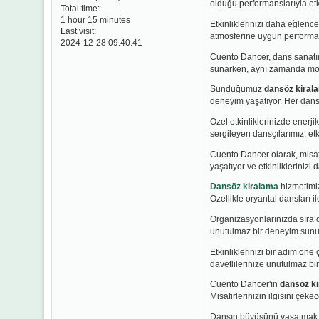
olduğu performanslarıyla etki
Total time:
1 hour 15 minutes
Etkinliklerinizi daha eğlence
Last visit:
atmosferine uygun performan
2024-12-28 09:40:41
Cuento Dancer, dans sanatın
sunarken, aynı zamanda moder
Sunduğumuz
dansöz kiral
deneyim yaşatıyor. Her dansç
Özel etkinliklerinizde enerj
sergileyen dansçılarımız, etk
Cuento Dancer olarak, misafi
yaşatıyor ve etkinliklerinizi
Dansöz kiralama
hizmetimiz
Özellikle oryantal dansları i
Organizasyonlarınızda sıra d
unutulmaz bir deneyim sunuy
Etkinliklerinizi bir adım öne
davetlilerinize unutulmaz bi
Cuento Dancer'ın
dansöz k
Misafirlerinizin ilgisini çek
Dansın büyüsünü yaşatmak 