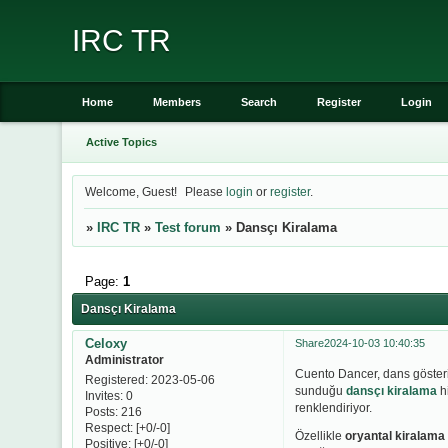
IRC TR
Home
Members
Search
Register
Login
Active Topics
Welcome, Guest!
Please
login
or
register
.
»
IRC TR
»
Test forum
»
Dansçı Kiralama
Page:
1
Dansçı Kiralama
Celoxy
Share
2024-10-03 10:40:35
Administrator
Cuento Dancer, dans gösteril
Registered
: 2023-05-06
sunduğu
dansçı kiralama
hi
Invites:
0
renklendiriyor.
Posts:
216
Respect:
[+0/-0]
Özellikle
oryantal kiralama
Positive:
[+0/-0]