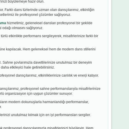
erinizi büyülemeye hazır olun.
r. Farklı dans türlerinde uzman olan dansçılarımız, etkinliğin
etlerimiz ile profesyonel çözümler sağlıyoruz.
lama
hizmetimiz, geleneksel dansları profesyonel bir şekilde
i odağı olmasını sağlıyoruz.
ürlü etkinlikte performans sergileyerek, misafirlerinize farklı bir
üne kapılacak. Hem geleneksel hem de modern dans stillerini
. Sahne şovlarımızla davetlilerinize unutulmaz bir deneyim
aha etkileyici hale getirebilirsiniz.
esyonel dansçılarımız, etkinliklerinize canlılık ve enerji katıyor.
ansçılarımız, profesyonel sahne performanslarıyla misafirlerinize
ürlü organizasyon için uygun çözümler sunuyor.
sların modern dokunuşlarla harmanlandığı performanslar,
r.
lerinizi unutulmaz kılmak için en iyi performansları sergiler.
ak profesyonel dansçılarımızla misafirlerinizi büyüleyin. Hem