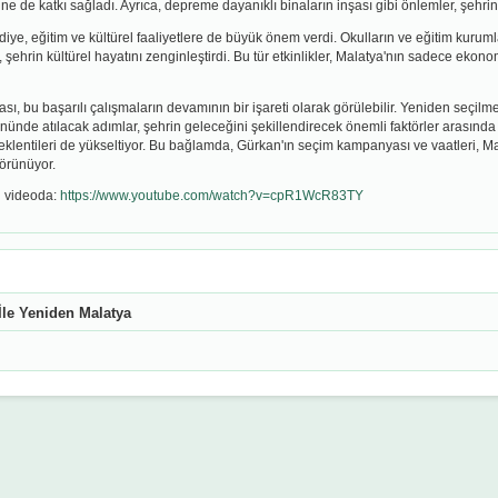
e de katkı sağladı. Ayrıca, depreme dayanıklı binaların inşası gibi önlemler, şehrin d
diye, eğitim ve kültürel faaliyetlere de büyük önem verdi. Okulların ve eğitim kurumla
, şehrin kültürel hayatını zenginleştirdi. Bu tür etkinlikler, Malatya'nın sadece ek
ı, bu başarılı çalışmaların devamının bir işareti olarak görülebilir. Yeniden seçi
nünde atılacak adımlar, şehrin geleceğini şekillendirecek önemli faktörler arasında y
eklentileri de yükseltiyor. Bu bağlamda, Gürkan'ın seçim kampanyası ve vaatleri, M
görünüyor.
u videoda:
https://www.youtube.com/watch?v=cpR1WcR83TY
İle Yeniden Malatya