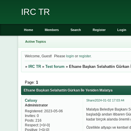
IRC TR
Home
Members
Search
Register
Login
Active Topics
Welcome, Guest!
Please
login
or
register
.
»
IRC TR
»
Test forum
»
Efsane Başkan Selahattin Gürkan 
Page:
1
Efsane Başkan Selahattin Gürkan İle Yeniden Malatya
Celoxy
Share
2024-01-02 17:03:44
Administrator
Malatya Belediye Başkanı Sel
Registered
: 2023-05-06
başladığı andan itibaren Gür
Invites:
0
kadar birçok alanda önemli 
Posts:
216
Respect:
[+0/-0]
Özellikle altyapı ve kentsel 
Positive:
[+0/-0]