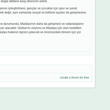
oğal afetlere karşı direncini artırdı.
rının iyileştirilmesi, gençler ve çocuklar için spor ve sanat
onomik değil, aynı zamanda sosyal ve kültürel açıdan da gelişmesine
lmesi durumunda, Malatya'nın daha da gelişmesi ve vatandaşların
er alacaktır. Gürkan'ın vizyonu ve Malatya için olan hedefleri,
alatya halkının ilgisini çekecek ve önümüzdeki dönem için yol
create a forum for free