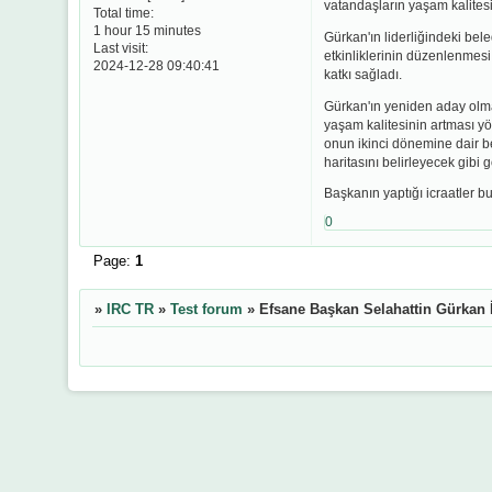
vatandaşların yaşam kalitesin
Total time:
1 hour 15 minutes
Gürkan'ın liderliğindeki bele
Last visit:
etkinliklerinin düzenlenmesi
2024-12-28 09:40:41
katkı sağladı.
Gürkan'ın yeniden aday olmas
yaşam kalitesinin artması yö
onun ikinci dönemine dair b
haritasını belirleyecek gibi 
Başkanın yaptığı icraatler b
0
Page:
1
»
IRC TR
»
Test forum
»
Efsane Başkan Selahattin Gürkan 