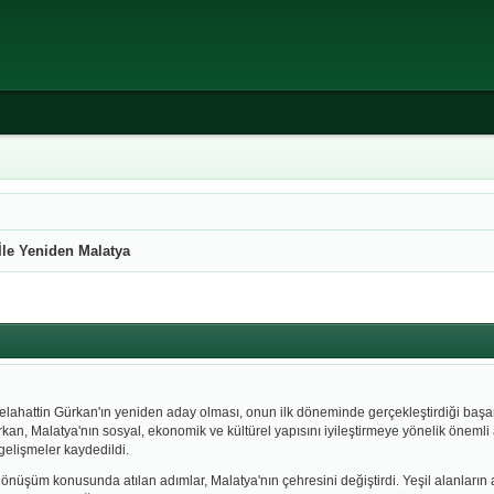
İle Yeniden Malatya
ahattin Gürkan'ın yeniden aday olması, onun ilk döneminde gerçekleştirdiği başarıl
kan, Malatya'nın sosyal, ekonomik ve kültürel yapısını iyileştirmeye yönelik önemli 
gelişmeler kaydedildi.
dönüşüm konusunda atılan adımlar, Malatya'nın çehresini değiştirdi. Yeşil alanların ar